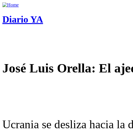
Diario YA
José Luis Orella: El aj
Ucrania se desliza hacia la 