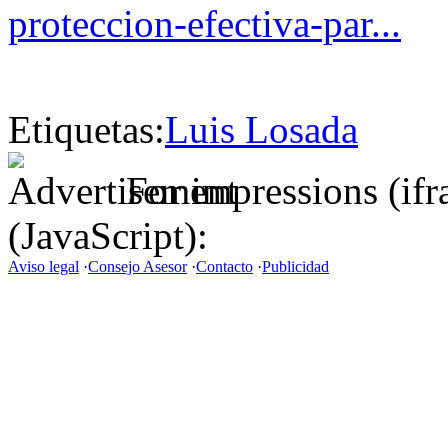
proteccion-efectiva-par...
Etiquetas:
Luis Losada
For impressions (if
(JavaScript):
Aviso legal
·
Consejo Asesor
·
Contacto
·
Publicidad