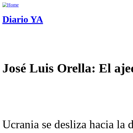
Diario YA
José Luis Orella: El aj
Ucrania se desliza hacia la 