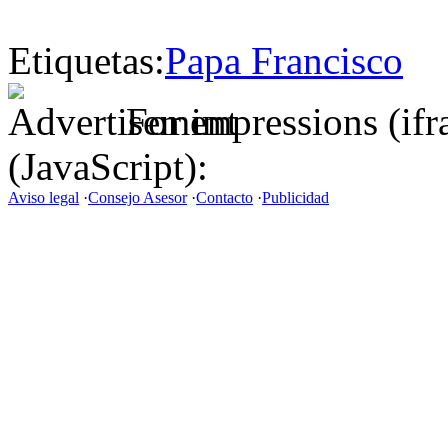
Etiquetas:
Papa Francisco
For impressions (if
(JavaScript):
Aviso legal
·
Consejo Asesor
·
Contacto
·
Publicidad