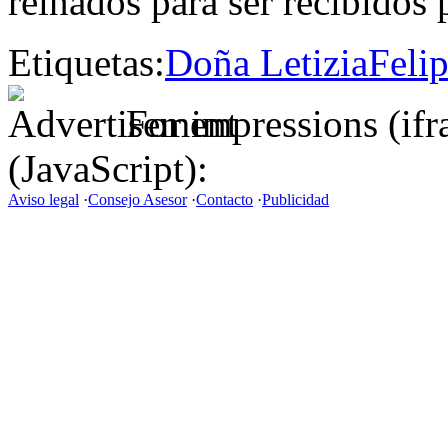
reinados para ser recibidos 
Etiquetas:
Doña Letizia
Feli
For impressions (if
(JavaScript):
Aviso legal
·
Consejo Asesor
·
Contacto
·
Publicidad