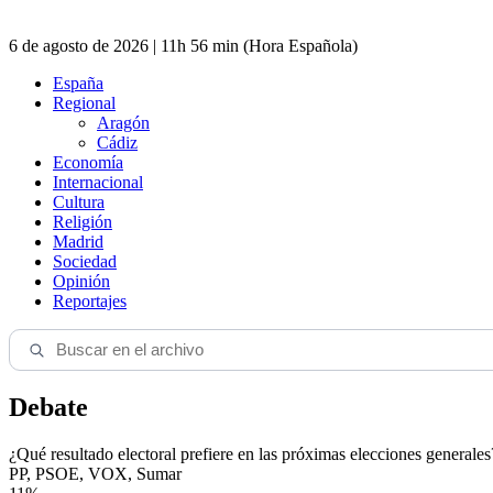
6 de agosto de 2026 | 11h 56 min (Hora Española)
España
Regional
Aragón
Cádiz
Economía
Internacional
Cultura
Religión
Madrid
Sociedad
Opinión
Reportajes
Debate
¿Qué resultado electoral prefiere en las próximas elecciones generales
PP, PSOE, VOX, Sumar