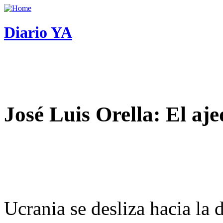
Diario YA
José Luis Orella: El aj
Ucrania se desliza hacia la 