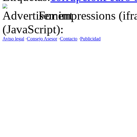
For impressions (if
(JavaScript):
Aviso legal
·
Consejo Asesor
·
Contacto
·
Publicidad