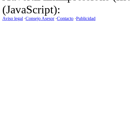
(JavaScript):
Aviso legal
·
Consejo Asesor
·
Contacto
·
Publicidad