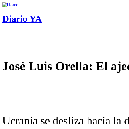
Diario YA
José Luis Orella: El aj
Ucrania se desliza hacia la 