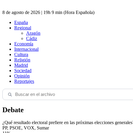
8 de agosto de 2026 | 19h 9 min (Hora Española)
España
Regional
Aragón
Cádiz
Economía
Internacional
Cultura
Religión
Madrid
Sociedad
Opinión
Reportajes
Debate
¿Qué resultado electoral prefiere en las próximas elecciones generales
PP, PSOE, VOX, Sumar