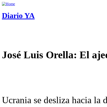
Diario YA
José Luis Orella: El aj
Ucrania se desliza hacia la 