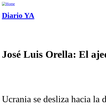
Diario YA
José Luis Orella: El aj
Ucrania se desliza hacia la 