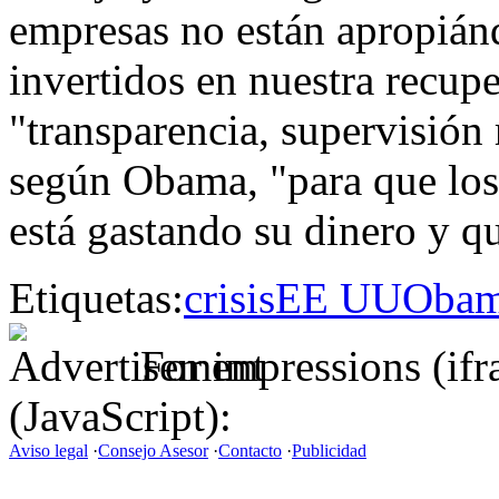
empresas no están apropián
invertidos en nuestra recup
"transparencia, supervisión 
según Obama, "para que los
está gastando su dinero y q
Etiquetas:
crisis
EE UU
Oba
For impressions (if
(JavaScript):
Aviso legal
·
Consejo Asesor
·
Contacto
·
Publicidad