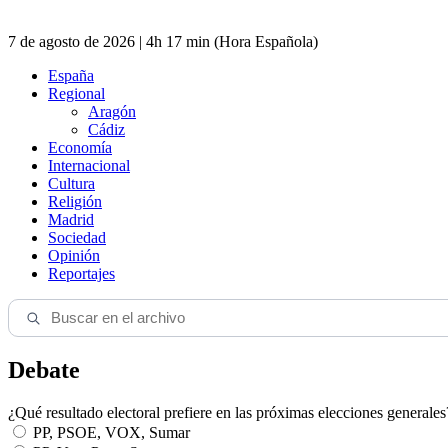
7 de agosto de 2026 | 4h 17 min (Hora Española)
España
Regional
Aragón
Cádiz
Economía
Internacional
Cultura
Religión
Madrid
Sociedad
Opinión
Reportajes
Debate
¿Qué resultado electoral prefiere en las próximas elecciones generales
PP, PSOE, VOX, Sumar