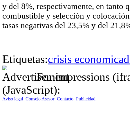
y del 8%, respectivamente, en tanto q
combustible y selección y colocación
tasas negativas del 23,5% y del 21,8
Etiquetas:
crisis economica
d
For impressions (if
(JavaScript):
Aviso legal
·
Consejo Asesor
·
Contacto
·
Publicidad