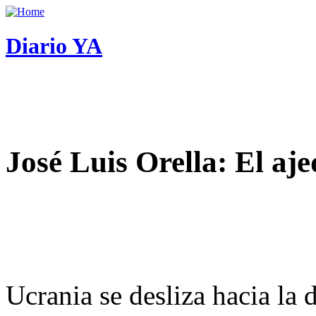
Diario YA
José Luis Orella: El aj
Ucrania se desliza hacia la 