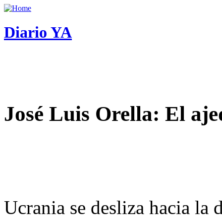
Diario YA
José Luis Orella: El aj
Ucrania se desliza hacia la 