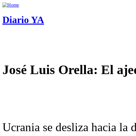
Diario YA
José Luis Orella: El aj
Ucrania se desliza hacia la 