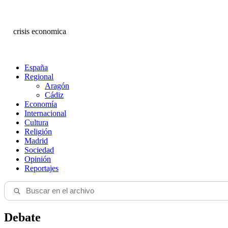
crisis economica
España
Regional
Aragón
Cádiz
Economía
Internacional
Cultura
Religión
Madrid
Sociedad
Opinión
Reportajes
Debate