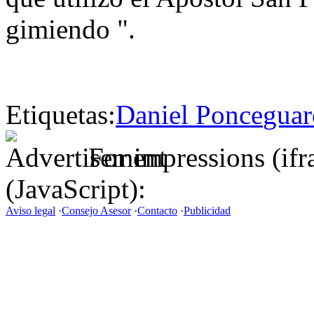
gimiendo ".
Etiquetas:
Daniel Ponce
guar
For impressions (if
(JavaScript):
Aviso legal
·
Consejo Asesor
·
Contacto
·
Publicidad