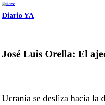
Diario YA
José Luis Orella: El aj
Ucrania se desliza hacia la 