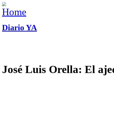
Diario YA
José Luis Orella: El aj