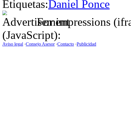
Etiquetas:
Daniel Ponce
For impressions (if
(JavaScript):
Aviso legal
·
Consejo Asesor
·
Contacto
·
Publicidad