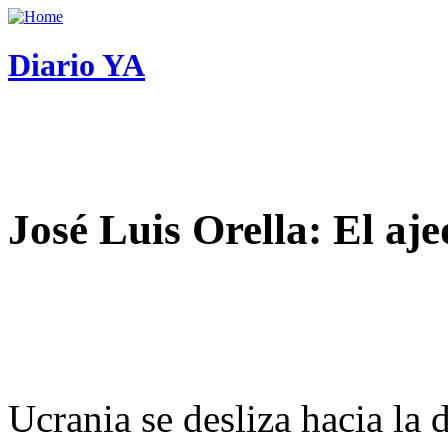
Diario YA
José Luis Orella: El aj
Ucrania se desliza hacia la 