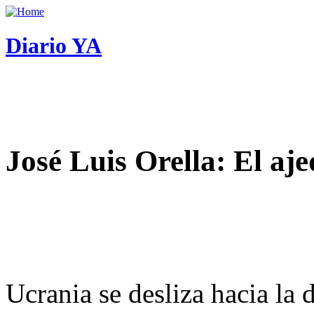
Diario YA
José Luis Orella: El aj
Ucrania se desliza hacia la 