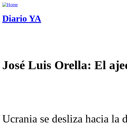
Diario YA
José Luis Orella: El aj
Ucrania se desliza hacia la 