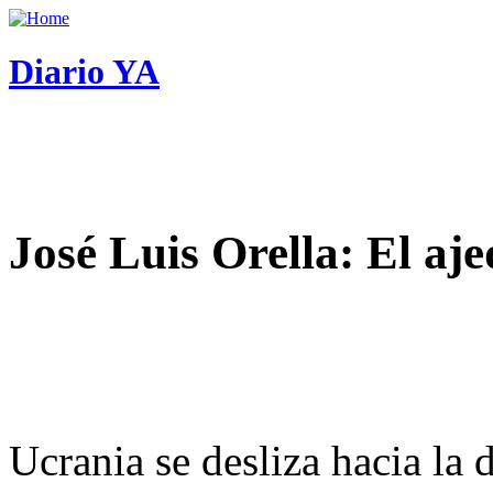
Diario YA
José Luis Orella: El aj
Ucrania se desliza hacia la 