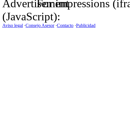
For impressions (if
(JavaScript):
Aviso legal
·
Consejo Asesor
·
Contacto
·
Publicidad