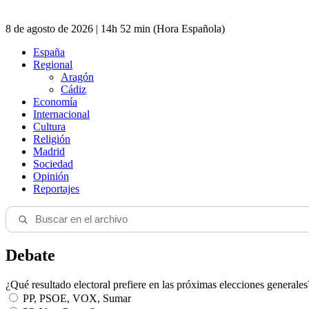
8 de agosto de 2026 | 14h 52 min (Hora Española)
España
Regional
Aragón
Cádiz
Economía
Internacional
Cultura
Religión
Madrid
Sociedad
Opinión
Reportajes
Debate
¿Qué resultado electoral prefiere en las próximas elecciones generales
PP, PSOE, VOX, Sumar