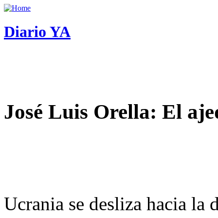
Diario YA
José Luis Orella: El aj
Ucrania se desliza hacia la 