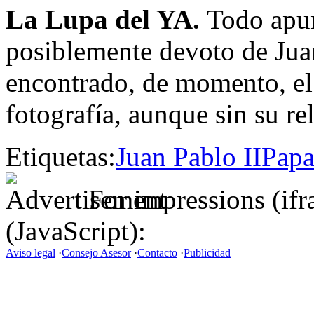
La Lupa del YA.
Todo apun
posiblemente devoto de Juan 
encontrado, de momento, el 
fotografía, aunque sin su re
Etiquetas:
Juan Pablo II
Papa
For impressions (if
(JavaScript):
Aviso legal
·
Consejo Asesor
·
Contacto
·
Publicidad