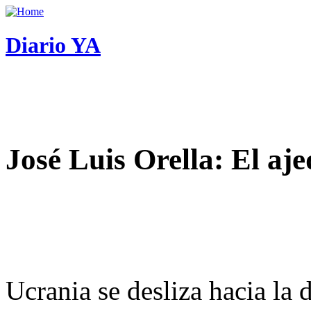
Diario YA
José Luis Orella: El aj
Ucrania se desliza hacia la 