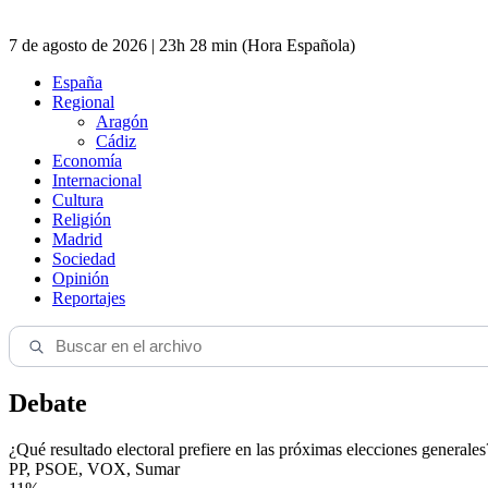
7 de agosto de 2026 | 23h 28 min (Hora Española)
España
Regional
Aragón
Cádiz
Economía
Internacional
Cultura
Religión
Madrid
Sociedad
Opinión
Reportajes
Debate
¿Qué resultado electoral prefiere en las próximas elecciones generales
PP, PSOE, VOX, Sumar