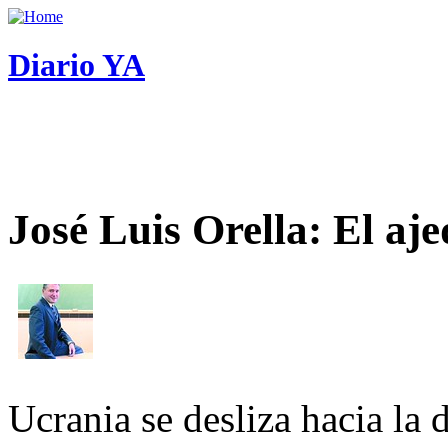
Diario YA
José Luis Orella: El aj
Ucrania se desliza hacia la 