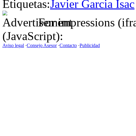
Etiquetas:
Javier Garcia Isac
For impressions (if
(JavaScript):
Aviso legal
·
Consejo Asesor
·
Contacto
·
Publicidad