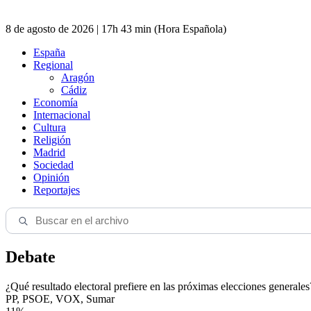
8 de agosto de 2026 | 17h 43 min (Hora Española)
España
Regional
Aragón
Cádiz
Economía
Internacional
Cultura
Religión
Madrid
Sociedad
Opinión
Reportajes
Debate
¿Qué resultado electoral prefiere en las próximas elecciones generales
PP, PSOE, VOX, Sumar