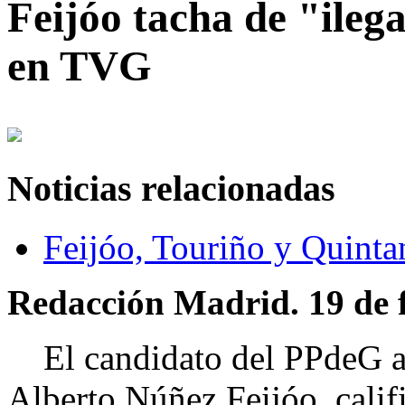
Feijóo tacha de "ilega
en TVG
Noticias relacionadas
Feijóo, Touriño y Quinta
Redacción Madrid. 19 de f
El candidato del PPdeG a l
Alberto Núñez Feijóo, califi