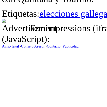
Etiquetas:
elecciones galleg
For impressions (if
(JavaScript):
Aviso legal
·
Consejo Asesor
·
Contacto
·
Publicidad