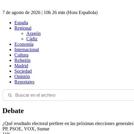
7 de agosto de 2026 | 10h 26 min (Hora Española)
España
Regional
Aragón
Cádiz
Economía
Internacional
Cultura
Religión
Madrid
Sociedad
Opinión
Reportajes
Debate
¿Qué resultado electoral prefiere en las próximas elecciones generales
PP, PSOE, VOX, Sumar