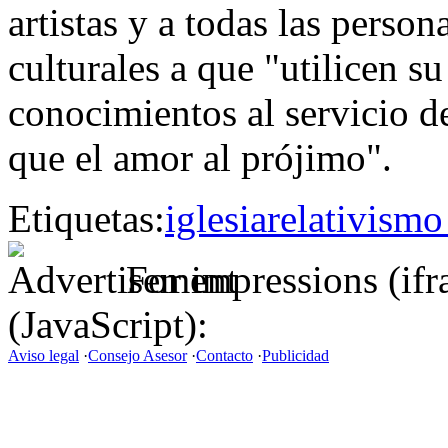
artistas y a todas las perso
culturales a que "utilicen su
conocimientos al servicio d
que el amor al prójimo".
Etiquetas:
iglesia
relativismo
For impressions (if
(JavaScript):
Aviso legal
·
Consejo Asesor
·
Contacto
·
Publicidad