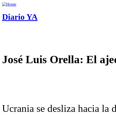
Diario YA
José Luis Orella: El aj
Ucrania se desliza hacia la 