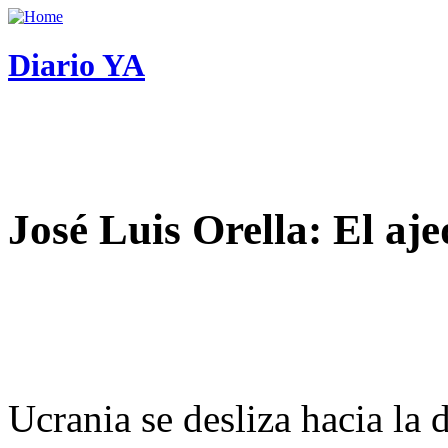
Diario YA
José Luis Orella: El aj
Ucrania se desliza hacia la 