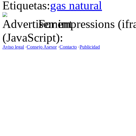
Etiquetas:
gas natural
For impressions (if
(JavaScript):
Aviso legal
·
Consejo Asesor
·
Contacto
·
Publicidad