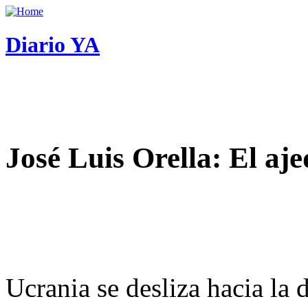
Diario YA
José Luis Orella: El aj
Ucrania se desliza hacia la 