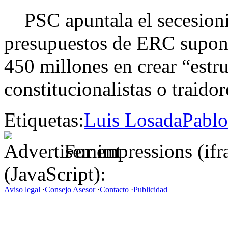
PSC apuntala el secesioni
presupuestos de ERC supone 
450 millones en crear “estru
constitucionalistas o traidor
Etiquetas:
Luis Losada
Pablo
For impressions (if
(JavaScript):
Aviso legal
·
Consejo Asesor
·
Contacto
·
Publicidad