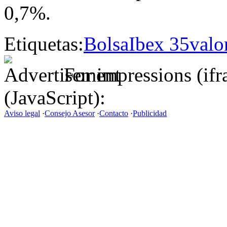
0,7%.
Etiquetas:
Bolsa
Ibex 35
valo
For impressions (if
(JavaScript):
Aviso legal
·
Consejo Asesor
·
Contacto
·
Publicidad