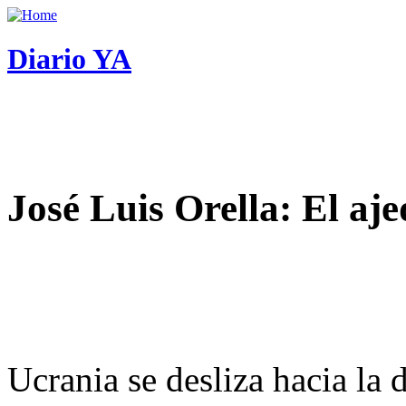
Diario YA
José Luis Orella: El aj
Ucrania se desliza hacia la 