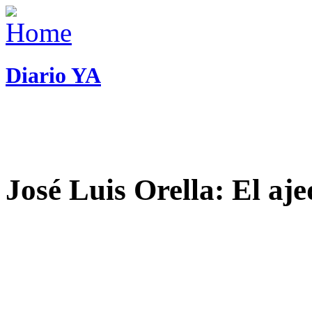
Diario YA
José Luis Orella: El aj