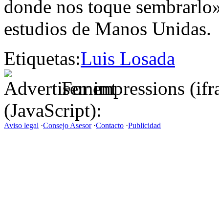
donde nos toque sembrarlo»
estudios de Manos Unidas.
Etiquetas:
Luis Losada
For impressions (if
(JavaScript):
Aviso legal
·
Consejo Asesor
·
Contacto
·
Publicidad