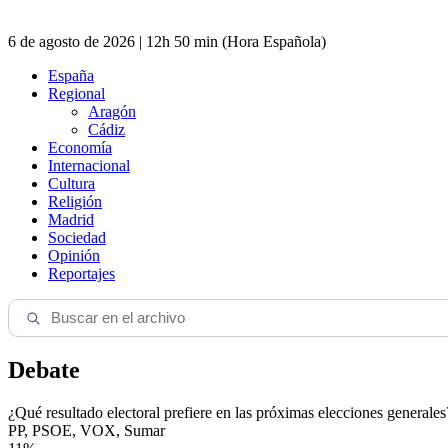
6 de agosto de 2026 | 12h 50 min (Hora Española)
España
Regional
Aragón
Cádiz
Economía
Internacional
Cultura
Religión
Madrid
Sociedad
Opinión
Reportajes
Debate
¿Qué resultado electoral prefiere en las próximas elecciones generales
PP, PSOE, VOX, Sumar