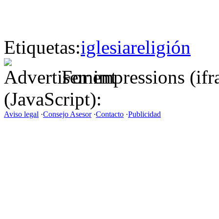
Etiquetas:
iglesia
religión
For impressions (if
(JavaScript):
Aviso legal
·
Consejo Asesor
·
Contacto
·
Publicidad