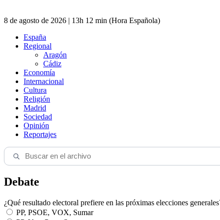
8 de agosto de 2026 | 13h 12 min (Hora Española)
España
Regional
Aragón
Cádiz
Economía
Internacional
Cultura
Religión
Madrid
Sociedad
Opinión
Reportajes
Debate
¿Qué resultado electoral prefiere en las próximas elecciones generales
PP, PSOE, VOX, Sumar