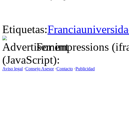
Etiquetas:
Francia
universid
For impressions (if
(JavaScript):
Aviso legal
·
Consejo Asesor
·
Contacto
·
Publicidad