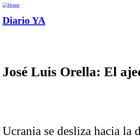
Diario YA
José Luis Orella: El aj
Ucrania se desliza hacia la 