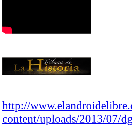
http://www.elandroidelibre
content/uploads/2013/07/dg