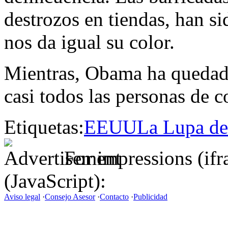
destrozos en tiendas, han s
nos da igual su color.
Mientras, Obama ha quedado
casi todos las personas de c
Etiquetas:
EEUU
La Lupa d
For impressions (if
(JavaScript):
Aviso legal
·
Consejo Asesor
·
Contacto
·
Publicidad