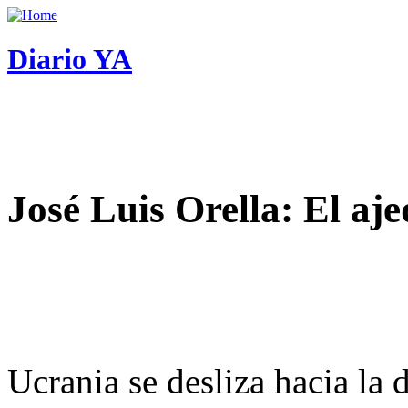
Diario YA
José Luis Orella: El aj
Ucrania se desliza hacia la 