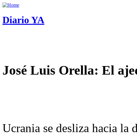
Diario YA
José Luis Orella: El aj
Ucrania se desliza hacia la 