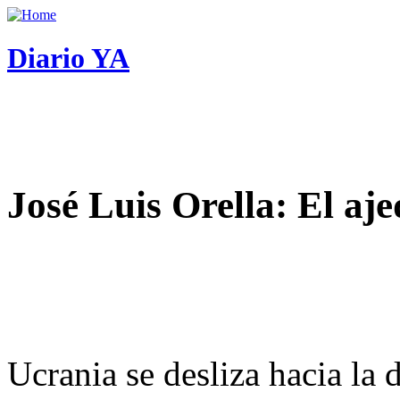
Diario YA
José Luis Orella: El aj
Ucrania se desliza hacia la 