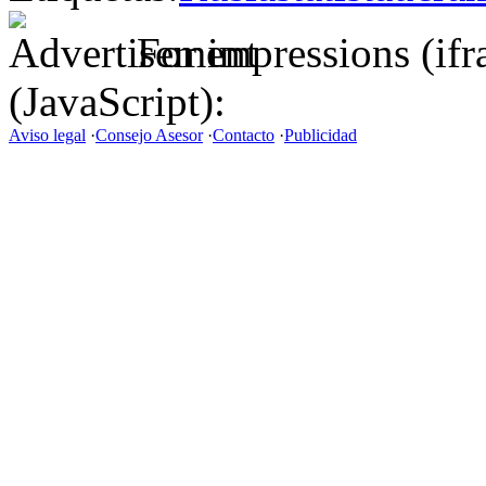
For impressions (if
(JavaScript):
Aviso legal
·
Consejo Asesor
·
Contacto
·
Publicidad