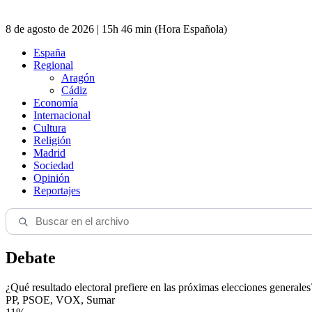
8 de agosto de 2026 | 15h 46 min (Hora Española)
España
Regional
Aragón
Cádiz
Economía
Internacional
Cultura
Religión
Madrid
Sociedad
Opinión
Reportajes
Debate
¿Qué resultado electoral prefiere en las próximas elecciones generales
PP, PSOE, VOX, Sumar