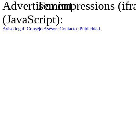
For impressions (if
(JavaScript):
Aviso legal
·
Consejo Asesor
·
Contacto
·
Publicidad