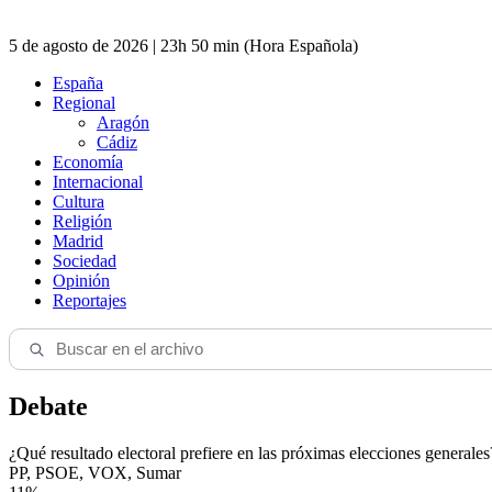
5 de agosto de 2026 | 23h 50 min (Hora Española)
España
Regional
Aragón
Cádiz
Economía
Internacional
Cultura
Religión
Madrid
Sociedad
Opinión
Reportajes
Debate
¿Qué resultado electoral prefiere en las próximas elecciones generales
PP, PSOE, VOX, Sumar