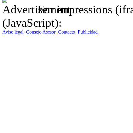
For impressions (if
(JavaScript):
Aviso legal
·
Consejo Asesor
·
Contacto
·
Publicidad