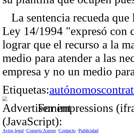
La sentencia recueda que la
Ley 14/1994 "expresó con cl
lograr que el recurso a la 
medio para atender a las ne
empresa y no un medio para 
Etiquetas:
autónomos
contra
For impressions (if
(JavaScript):
Aviso legal
·
Consejo Asesor
·
Contacto
·
Publicidad